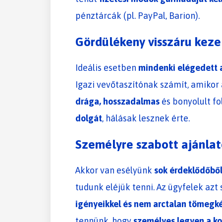
pénztárcák (pl. PayPal, Barion).
Gördülékeny visszáru keze
Ideális esetben
mindenki elégedett 
Igazi vevőtaszítónak számít, amikor
drága, hosszadalmas
és bonyolult f
dolgát
, hálásak lesznek érte.
Személyre szabott ajánla
Akkor van esélyünk
sok érdeklődőből
tudunk eléjük tenni. Az ügyfelek azt
igényeikkel és nem arctalan tömegké
tennünk, hogy
személyes legyen a ko