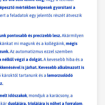
épesztő mértékben képesek gyorsítani a
mert a feladatok egy jelentős részét átveszik
nk pontosabb és precízebb lesz.
Akármilyen
kánkat mi magunk és a kollégáink,
mégis
zunk.
Az automatizmus ezzel szemben
nélkül végzi a dolgát.
A kevesebb hiba és a
kkenésével is járhat.
Kevesebb alkalmazott is
ő károktól tartanunk és a
lemorzsolódó
z.
melt időszakok
, mondjuk a karácsony, a
 akár
duplájára, triplájára is nőhet a forgalom
,