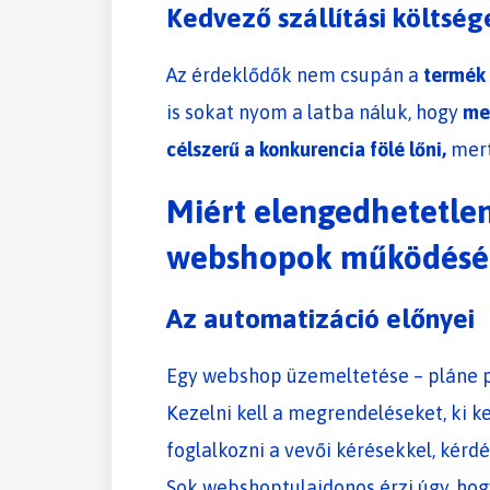
Kedvező szállítási költség
Az érdeklődők nem csupán a
termék 
is sokat nyom a latba náluk, hogy
men
célszerű a konkurencia fölé lőni,
mert
Miért elengedhetetlen
webshopok működésé
Az automatizáció előnyei
Egy webshop üzemeltetése – pláne p
Kezelni kell a megrendeléseket, ki kel
foglalkozni a vevői kérésekkel, kérd
Sok webshoptulajdonos érzi úgy, ho