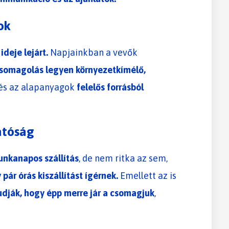
ok
deje lejárt.
Napjainkban a vevők
somagolás legyen környezetkímélő,
és az alapanyagok
felelős forrásból
hatóság
unkanapos szállítás
, de nem ritka az sem,
 pár órás kiszállítást ígérnek.
Emellett az is
udják, hogy épp merre jár a csomagjuk
,