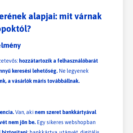
erének alapjai: mit várnak
opoktól?
élmény
zetevős:
hozzátartozik a felhasználóbarát
önnyű keresési lehetőség.
Ne legyenek
k, a vásárlók máris továbbállnak.
rencia.
Van, aki
nem szeret bankkártyával
vét nem jön be.
Egy sikeres webshopban
 biztosítani
: bankkártya, utánvét, digitális