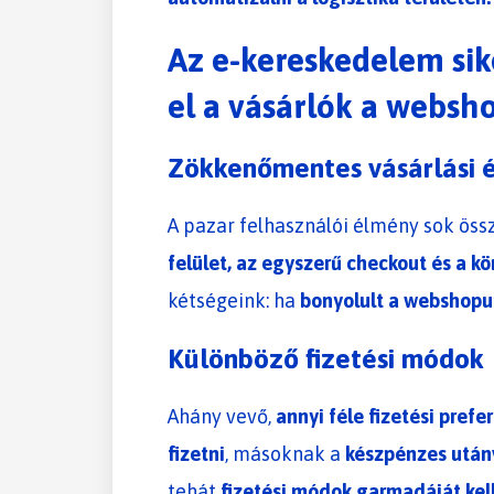
Az e-kereskedelem sik
el a vásárlók a websh
Zökkenőmentes vásárlási 
A pazar felhasználói élmény sok öss
felület, az egyszerű checkout és a k
kétségeink: ha
bonyolult a webshopun
Különböző fizetési módok
Ahány vevő,
annyi féle fizetési prefe
fizetni
, másoknak a
készpénzes után
tehát
fizetési módok garmadáját kell