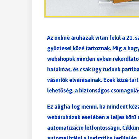
Az online áruházak vitán felül a 21. 
győztesei közé tartoznak. Míg a hag
webshopok minden évben rekordlátog
hatalmas, és csak úgy tudunk partib
vásárlók elvárásainak. Ezek közé tarto
lehetőség, a biztonságos csomagolás
Ez aligha fog menni, ha mindent ké
webáruházak esetében a teljes körű d
automatizáció létfontosságú. Cikkün
automatizálni a logisztika területén.