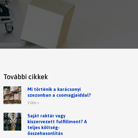
További cikkek
Mi történik a karácsonyi
szezonban a csomagjaiddal?
Több »
Saját raktár vagy
kiszervezett fulfillment? A
teljes költség-
összehasonlítás