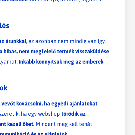
lés
az árunkkal
, ez azonban nem mindig van így.
a hibás, nem megfelelő termék visszaküldése
olyamat.
Inkább könnyítsük meg az emberek
tok
 vevőt kovácsolni, ha egyedi ajánlatokat
 szeretik, ha egy webshop
törődik az
nt kezeli őket.
Mindent meg kell tehát
mmunikáció és az ajánlatok.