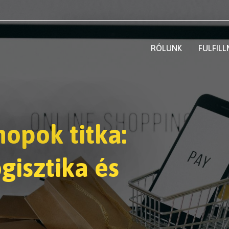
RÓLUNK
FULFIL
hopok titka:
gisztika és