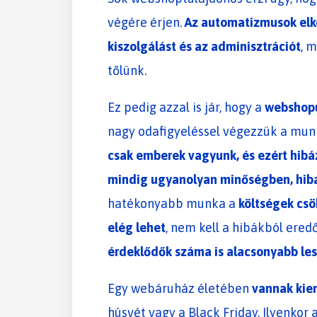
végére érjen.
Az automatizmusok elk
kiszolgálást és az adminisztrációt
, 
tőlünk.
Ez pedig azzal is jár, hogy a
webshopu
nagy odafigyeléssel végezzük a mun
csak emberek vagyunk, és ezért hibá
mindig ugyanolyan minőségben, hiba 
hatékonyabb munka a
költségek csö
elég lehet
, nem kell a hibákból ered
érdeklődők száma is alacsonyabb les
Egy webáruház életében
vannak kie
húsvét vagy a Black Friday. Ilyenkor