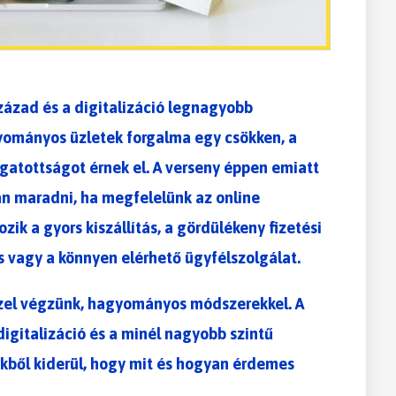
század és a digitalizáció legnagyobb
yományos üzletek forgalma egy csökken, a
atottságot érnek el. A verseny éppen emiatt
an maradni, ha megfelelünk az online
zik a gyors kiszállítás, a gördülékeny fizetési
 vagy a könnyen elérhető ügyfélszolgálat.
zzel végzünk, hagyományos módszerekkel. A
igitalizáció és a minél nagyobb szintű
kből kiderül, hogy mit és hogyan érdemes