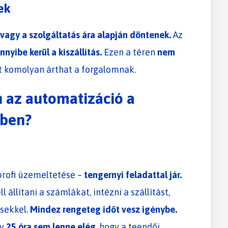
ek
vagy a szolgáltatás ára alapján döntenek.
Az
nyibe kerül a kiszállítás.
Ezen a téren
nem
 komolyan árthat a forgalomnak.
 az automatizáció a
ben?
rofi üzemeltetése –
tengernyi feladattal jár.
l állítani a számlákat, intézni a szállítást,
ésekkel.
Mindez rengeteg időt vesz igénybe.
gy
25 óra sem lenne elég
, hogy a teendői