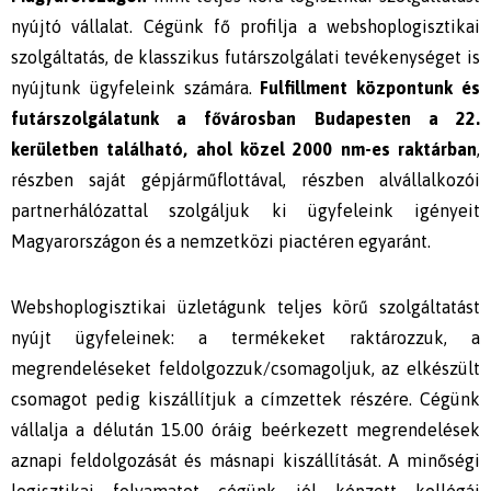
nyújtó vállalat. Cégünk fő profilja a webshoplogisztikai
szolgáltatás, de klasszikus futárszolgálati tevékenységet is
nyújtunk ügyfeleink számára.
Fulfillment központunk és
futárszolgálatunk a fővárosban Budapesten a 22.
kerületben található, ahol közel 2000 nm-es raktárban
,
részben saját gépjárműflottával, részben alvállalkozói
partnerhálózattal szolgáljuk ki ügyfeleink igényeit
Magyarországon és a nemzetközi piactéren egyaránt.
Webshoplogisztikai üzletágunk teljes körű szolgáltatást
nyújt ügyfeleinek: a termékeket raktározzuk, a
megrendeléseket feldolgozzuk/csomagoljuk, az elkészült
csomagot pedig kiszállítjuk a címzettek részére. Cégünk
vállalja a délután 15.00 óráig beérkezett megrendelések
aznapi feldolgozását és másnapi kiszállítását. A minőségi
logisztikai folyamatot cégünk jól képzett kollégái