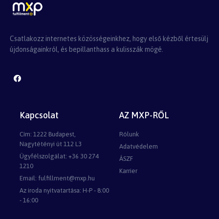
Csatlakozz internetes közösségeinkhez, hogy első kézből értesülj
újdonságainkról, és bepillanthass a kulisszák mögé.
Kapcsolat
AZ MXP-RŐL
Cím: 1222 Budapest,
Rólunk
Nagytétényi út 112 L3
Adatvédelem
Ügyfélszolgálat: +36 30 274
ÁSZF
1210
Karrier
Email: fulfillment@mxp.hu
Az iroda nyitvatartása: H-P - 8:00
- 16:00