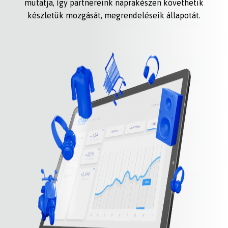
mutatja, így partnereink naprakészen követhetik
készletük mozgását, megrendeléseik állapotát.